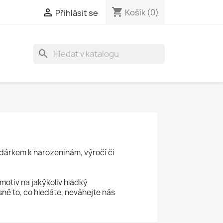
shopping_cart

Košík
(0)
Přihlásit se
search
dárkem k narozeninám, výročí či
motiv na jakýkoliv hladký
ně to, co hledáte, neváhejte nás