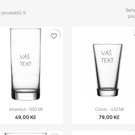
Seřa
 produktů: 5
pod
favorite_border
fa
Rychlý náhled
Rychlý náhled


Istanbul - 500 Ml
Conic - 410 Ml
49,00 Kč
79,00 Kč