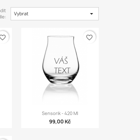
dit

Vybrat
le:
vorite_border
favorite_border
Rychlý náhled

Sensorik - 420 Ml
99,00 Kč