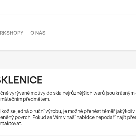
RKSHOPY
O NÁS
SKLENICE
čně vyrývané motivy do skla nejrůznějších tvarů jsou krásným 
mátečním předmětem.
likož se jedná o ruční výrobu, je možné přenést téměř jakýkoliv 
leněný povrch. Pokud se Vám v naší nabídce nepodaří najít přes
ntaktovat.