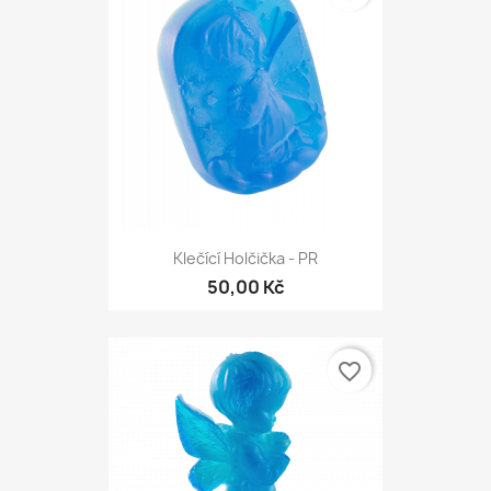
Klečící Holčička - PR
50,00 Kč
favorite_border