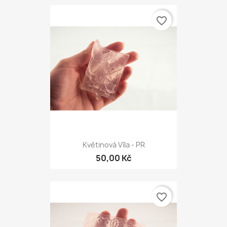
favorite_border
Květinová Víla - PR
50,00 Kč
favorite_border