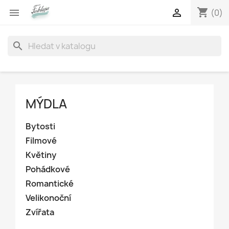
shopping_cart


(0)
search
MÝDLA
Bytosti
Filmové
Květiny
Pohádkové
Romantické
Velikonoční
Zvířata