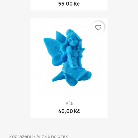
55,00 Kč
favorite_border
Víla
40,00 Kč
Zobrazení 1-24 z 45 položek