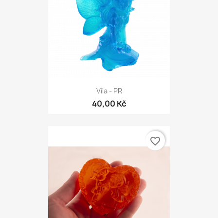
Víla - PR
40,00 Kč
favorite_border