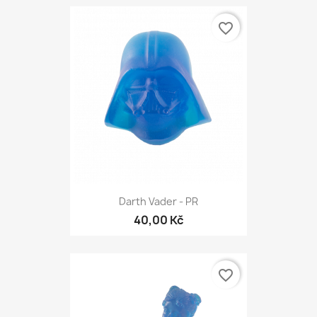
favorite_border
Darth Vader - PR
40,00 Kč
favorite_border