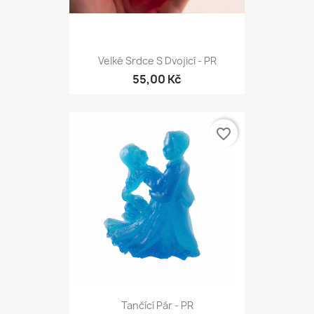
Velké Srdce S Dvojicí - PR
55,00 Kč
favorite_border
Tančící Pár - PR