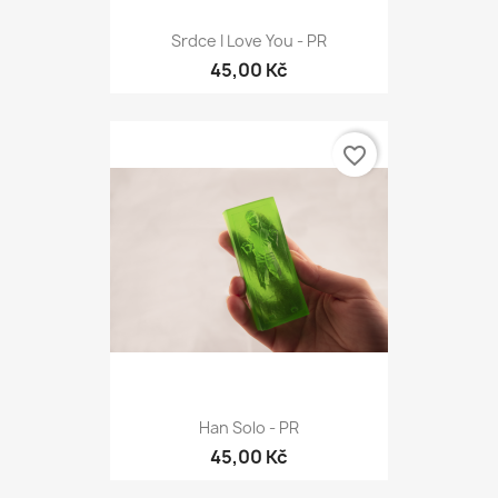
Srdce I Love You - PR
45,00 Kč
favorite_border
Han Solo - PR
45,00 Kč