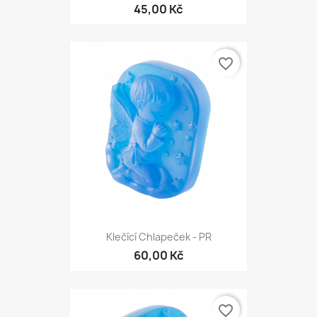
45,00 Kč
favorite_border
Klečící Chlapeček - PR
60,00 Kč
favorite_border