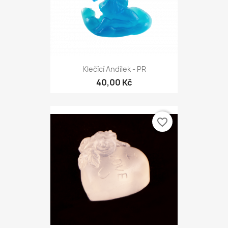
Klečící Andílek - PR
40,00 Kč
favorite_border