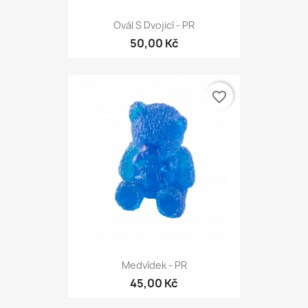
Ovál S Dvojicí - PR
50,00 Kč
favorite_border
Medvídek - PR
45,00 Kč