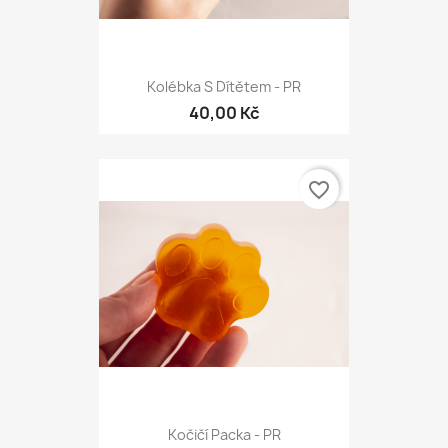
Kolébka S Dítětem - PR
40,00 Kč
favorite_border
Kočičí Packa - PR