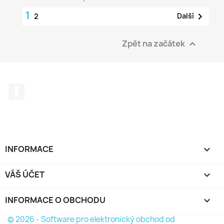
1

Další
2
Zpět na začátek

Facebook
INFORMACE

VÁŠ ÚČET

INFORMACE O OBCHODU
keyboard_arrow_down
© 2026 - Software pro elektronický obchod od