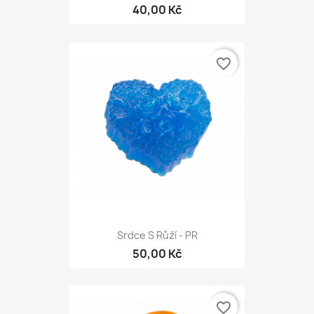
40,00 Kč
favorite_border
Srdce S Růží - PR
50,00 Kč
favorite_border