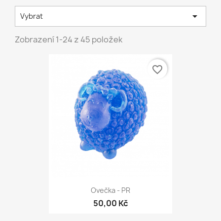

Vybrat
Zobrazení 1-24 z 45 položek
favorite_border
Ovečka - PR
50,00 Kč