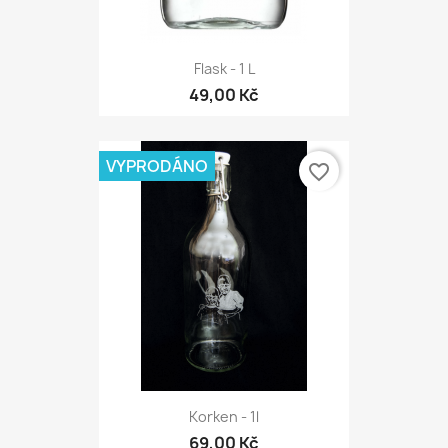
Flask - 1 L
49,00 Kč
VYPRODÁNO
favorite_border
Korken - 1l
69,00 Kč