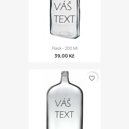
Flask - 200 Ml
39,00 Kč
favorite_border