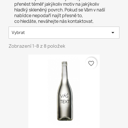
přenést téměř jakýkoliv motiv na jakýkoliv
hladký skleněný povrch. Pokud se Vám v naší
nabídce nepodaří najít přesně to,
co hledáte, neváhejte nás kontaktovat.

Vybrat
Zobrazení 1-8 z 8 položek
favorite_border