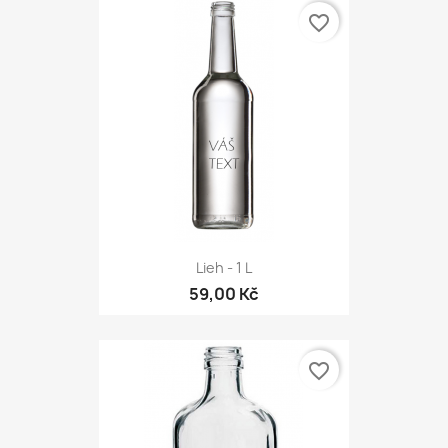
favorite_border
Lieh - 1 L
59,00 Kč
favorite_border