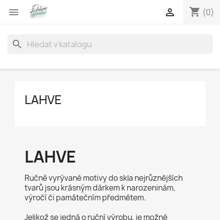
shopping_cart


(0)
search
LAHVE
LAHVE
Ručně vyrývané motivy do skla nejrůznějších
tvarů jsou krásným dárkem k narozeninám,
výročí či památečním předmětem.
Jelikož se jedná o ruční výrobu, je možné