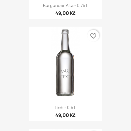
Burgunder Alta - 0,75 L
49,00 Kč
favorite_border
Lieh - 0,5 L
49,00 Kč