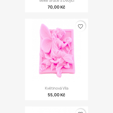
Velké Srdce S Dvojicí
70,00 Kč
favorite_border
Květinová Víla
55,00 Kč