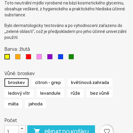
Toto neutrální mýdlo vyrobené na bázi kosmetického glycerinu,
obsahuje veškeré, z hygienického a praktického hlediska účinné
substance.
Bylo dermatologicky testováno a po vyhodnocení zařazeno do
„zelené oblasti“, což je předpokladem pro jeho účinné univerzální
použití.
Barva: žlutá
oranžová
červená
růžová
fialová
modrá
zelená
žlutá
Vůně: broskev
broskev
citron - grep
květinová zahrada
ledový vítr
levandule
růže
bez vůně
máta
jahoda
Počet

favorite_border
PŘIDAT DO KOŠÍKU