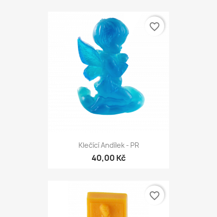
favorite_border
Klečící Andílek - PR
40,00 Kč
favorite_border