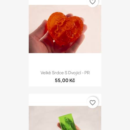
favorite_border
Velké Srdce S Dvojicí - PR
55,00 Kč
favorite_border