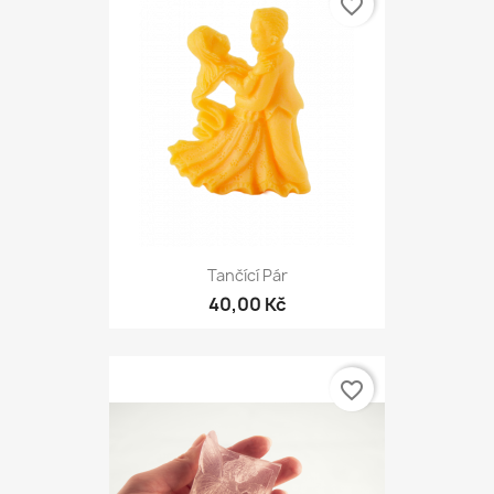
favorite_border
Tančící Pár
40,00 Kč
favorite_border