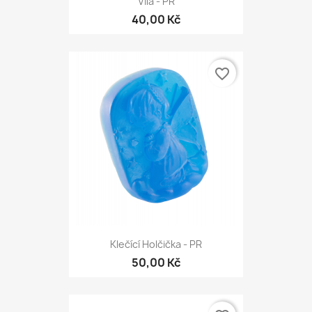
Víla - PR
40,00 Kč
favorite_border
Klečící Holčička - PR
50,00 Kč