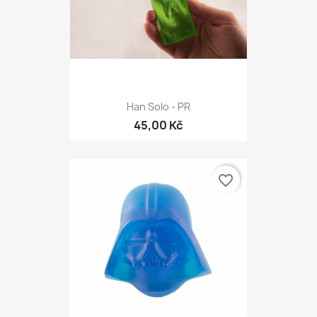
Han Solo - PR
45,00 Kč
favorite_border