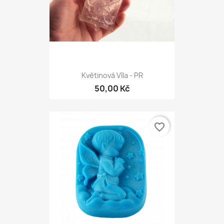
Květinová Víla - PR
50,00 Kč
favorite_border