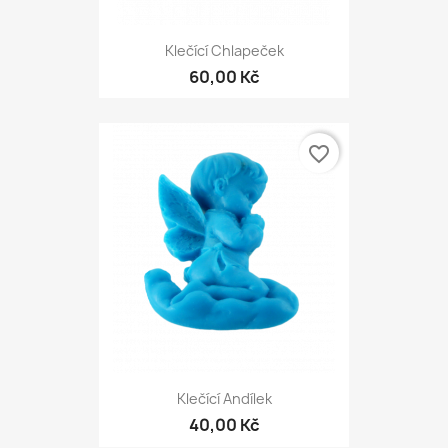
Klečící Chlapeček
60,00 Kč
favorite_border
Klečící Andílek
40,00 Kč