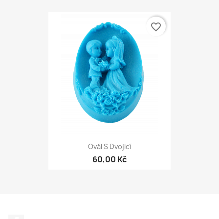
favorite_border
Ovál S Dvojicí
60,00 Kč