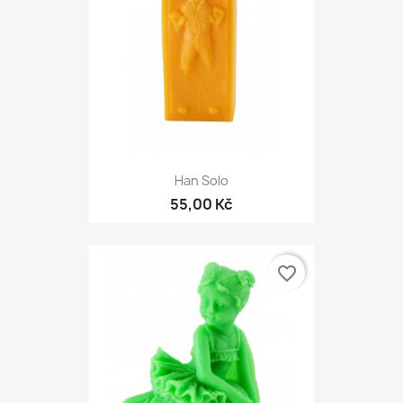
Han Solo
55,00 Kč
favorite_border