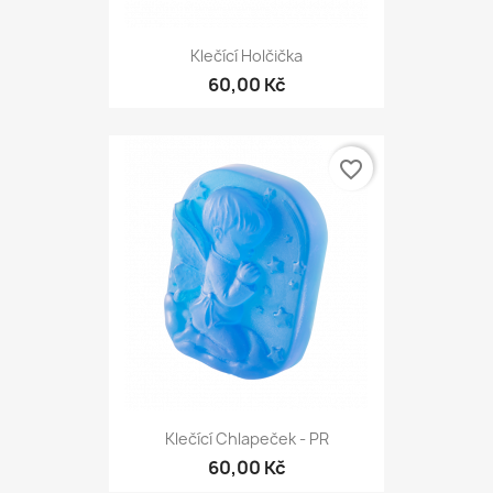
Klečící Holčička
60,00 Kč
favorite_border
Klečící Chlapeček - PR
60,00 Kč