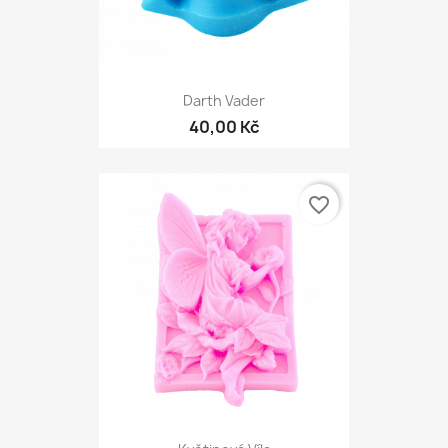
Darth Vader
40,00 Kč
favorite_border