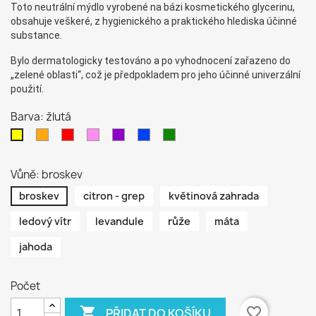
Toto neutrální mýdlo vyrobené na bázi kosmetického glycerinu,
obsahuje veškeré, z hygienického a praktického hlediska účinné
substance.
Bylo dermatologicky testováno a po vyhodnocení zařazeno do
„zelené oblasti“, což je předpokladem pro jeho účinné univerzální
použití.
Barva: žlutá
oranžová
červená
růžová
fialová
modrá
zelená
žlutá
Vůně: broskev
broskev
citron - grep
květinová zahrada
ledový vítr
levandule
růže
máta
jahoda
Počet

favorite_border
PŘIDAT DO KOŠÍKU