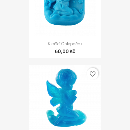
Klečící Chlapeček
60,00 Kč
favorite_border