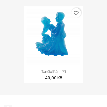
favorite_border
Tančící Pár - PR
40,00 Kč