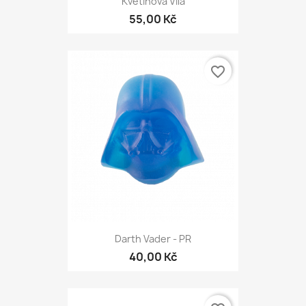
Květinová Víla
55,00 Kč
favorite_border
Darth Vader - PR
40,00 Kč