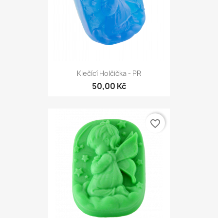
Klečící Holčička - PR
50,00 Kč
favorite_border