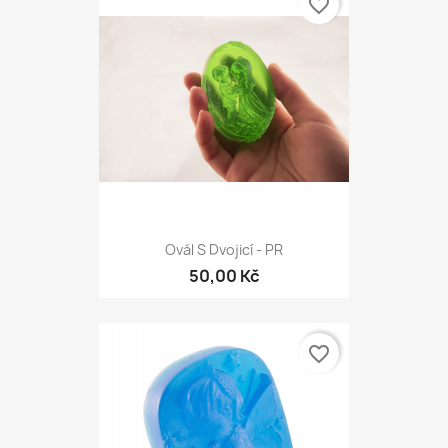
favorite_border
Ovál S Dvojicí - PR
50,00 Kč
favorite_border