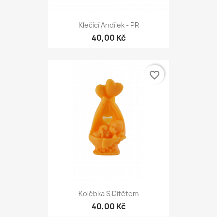
Klečící Andílek - PR
40,00 Kč
favorite_border
Kolébka S Dítětem
40,00 Kč