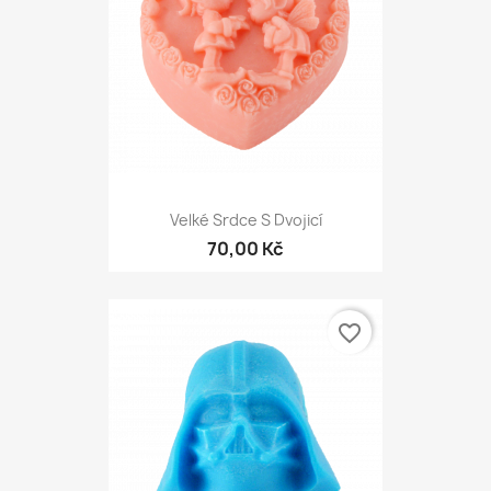
Velké Srdce S Dvojicí
70,00 Kč
favorite_border