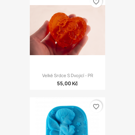
favorite_border
Velké Srdce S Dvojicí - PR
55,00 Kč
favorite_border