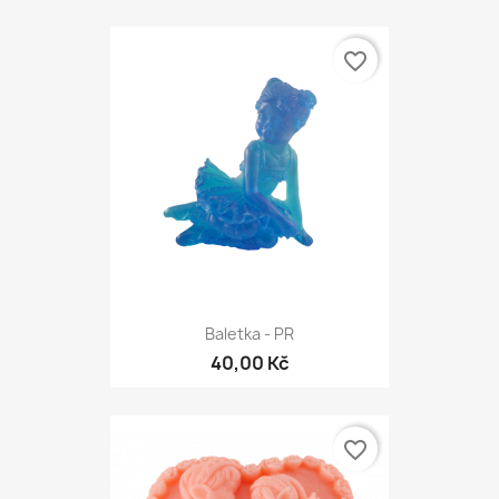
favorite_border
Baletka - PR
40,00 Kč
favorite_border