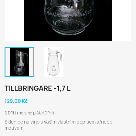
TILLBRINGARE -1,7 L
129,00 Kč
S DPH (nejsme plátci DPH)
Sklenice na víno s Vaším vlastním popisem a/nebo
motivem.