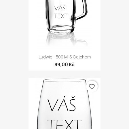
Ludwig - 500 Ml S Cejchem
99,00 Kč
favorite_border