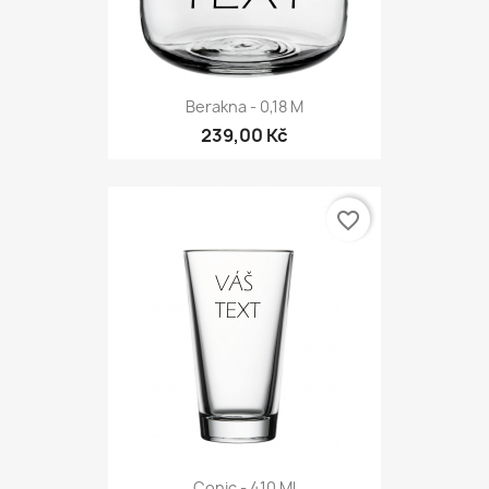
Berakna - 0,18 M
239,00 Kč
favorite_border
Conic - 410 Ml