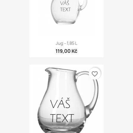
Jug - 1,85 L
119,00 Kč
favorite_border