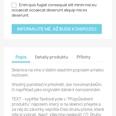
Enim quis fugiat consequat elit minim nisi eu
occaecat occaecat deserunt aliquip nisi ex
deserunt.
INFORMUJTE MĚ, AŽ BUDE K DISPOZICI
Popis
Detaily produktu
Přílohy
Sklenice na víno s Vaším vlastním popisem a/nebo
motivem.
Vhodný památeční předmět, dar novomanželům,
či například jako originální dárek k narozeninám.
TEXT - vyplňte Textové pole v "Přizpůsobení
produktu" nápisem, který si na sklenici přejete a
za něj do závorky vepište číslo druhu písma, které
jste si vybrali.
Např: Všechno nejlepší! (7).
Druhy