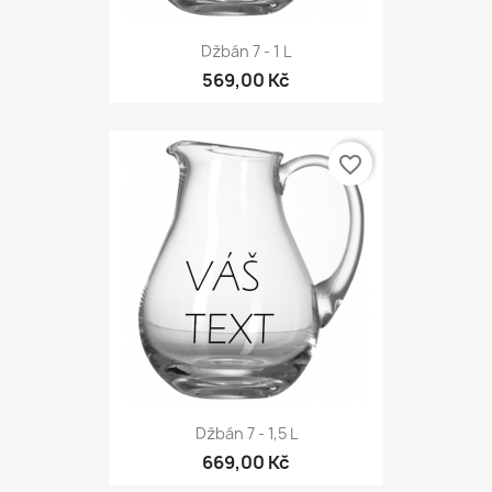
Džbán 7 - 1 L
569,00 Kč
favorite_border
Džbán 7 - 1,5 L
669,00 Kč