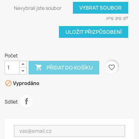
VYBRAT SOUBOR
Nevybrali jste soubor
.png .jpg .gif
ULOŽIT PŘIZPŮSOBENÍ
Počet

favorite_border
PŘIDAT DO KOŠÍKU

Vyprodáno
Sdílet