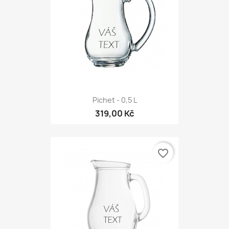
Pichet - 0,5 L
319,00 Kč
favorite_border