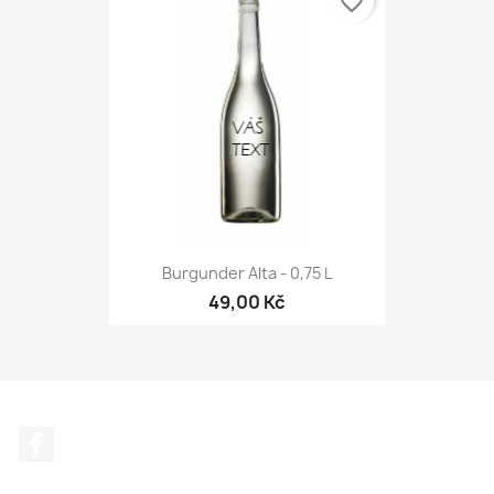
favorite_border
Burgunder Alta - 0,75 L
49,00 Kč
Facebook