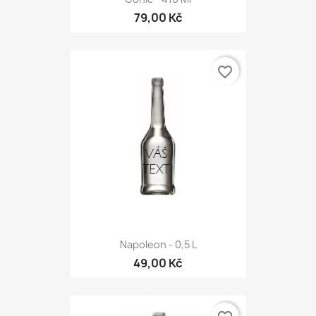
79,00 Kč
favorite_border
Napoleon - 0,5 L
49,00 Kč