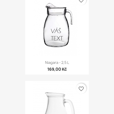
favorite_border
Niagara - 2,5 L
169,00 Kč
favorite_border