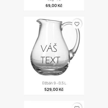
69,00 Kč
favorite_border
Džbán 9 - 0,5 L
529,00 Kč