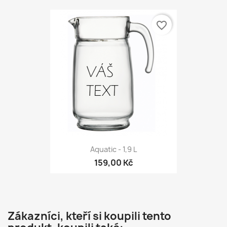
favorite_border
Aquatic - 1,9 L
159,00 Kč
Zákazníci, kteří si koupili tento