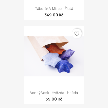
Táborák V Misce - Žlutá
349,00 Kč
favorite_border
Vonný Vosk - Hvězda - Hnědá
35,00 Kč