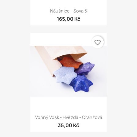
Náušnice - Sova 5
165,00 Kč
favorite_border
Vonný Vosk - Hvězda - Oranžová
35,00 Kč