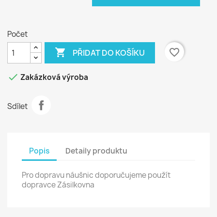
Počet

favorite_border
PŘIDAT DO KOŠÍKU

Zakázková výroba
Sdílet
Popis
Detaily produktu
Pro dopravu náušnic doporučujeme použít
dopravce Zásilkovna