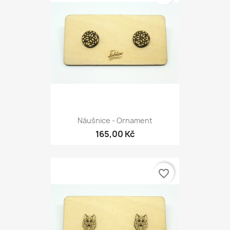
Náušnice - Ornament
165,00 Kč
favorite_border