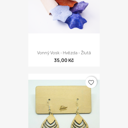
Vonný Vosk - Hvězda - Žlutá
35,00 Kč
favorite_border