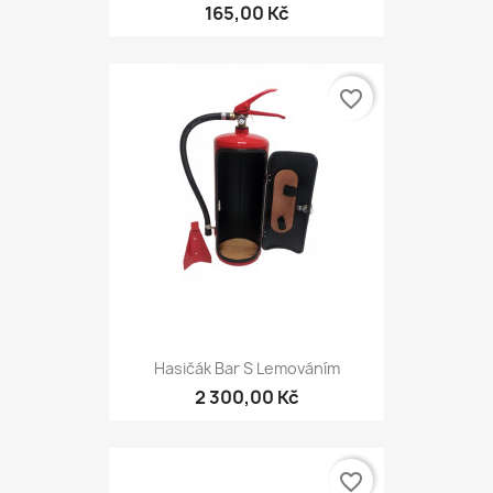
165,00 Kč
favorite_border
Hasičák Bar S Lemováním
2 300,00 Kč
favorite_border