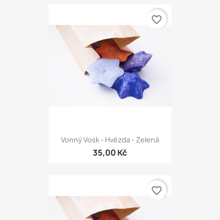
favorite_border
Vonný Vosk - Hvězda - Zelená
35,00 Kč
favorite_border