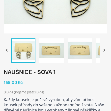


NÁUŠNICE - SOVA 1
165,00 Kč
S DPH (nejsme plátci DPH)
Každý kousek je pečlivě vyroben, aby vám přinesl
kousek přírody do vašeho každodenního života. Naše
dřevěné náušnice jsou vyrobeny z lipové překližky a