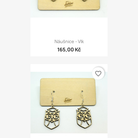
Náušnice - Vlk
165,00 Kč
favorite_border