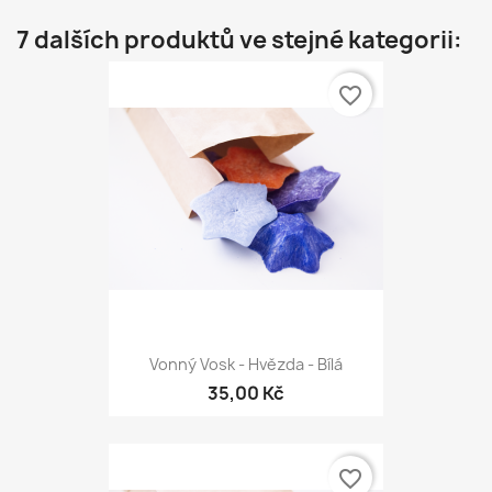
7 dalších produktů ve stejné kategorii:
favorite_border
Vonný Vosk - Hvězda - Bílá
35,00 Kč
favorite_border