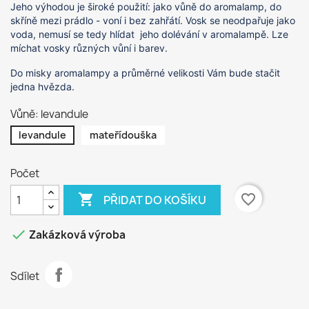
Jeho výhodou je široké použití: jako vůně do aromalamp, do
skříně mezi prádlo - voní i bez zahřátí. Vosk se neodpařuje jako
voda, nemusí se tedy hlídat jeho dolévání v aromalampě. Lze
míchat vosky různých vůní i barev.
Do misky aromalampy a průměrné velikosti Vám bude stačit
jedna hvězda.
Vůně: levandule
levandule
mateřídouška
Počet

favorite_border
PŘIDAT DO KOŠÍKU

Zakázková výroba
Sdílet