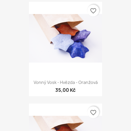
favorite_border
Vonný Vosk - Hvězda - Oranžová
35,00 Kč
favorite_border