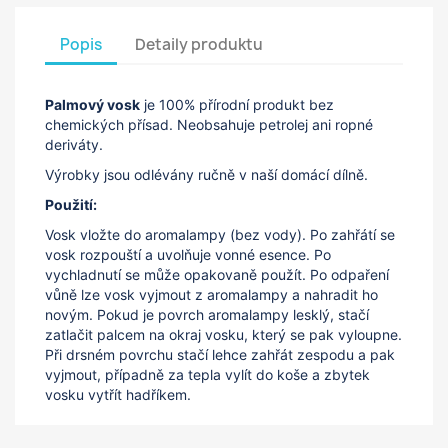
Popis
Detaily produktu
Palmový vosk
je 100% přírodní produkt bez
chemických přísad. Neobsahuje petrolej ani ropné
deriváty.
Výrobky jsou odlévány ručně v naší domácí dílně.
Použití:
Vosk vložte do aromalampy (bez vody). Po zahřátí se
vosk rozpouští a uvolňuje vonné esence. Po
vychladnutí se může opakovaně použít. Po odpaření
vůně lze vosk vyjmout z aromalampy a nahradit ho
novým. Pokud je povrch aromalampy lesklý, stačí
zatlačit palcem na okraj vosku, který se pak vyloupne.
Při drsném povrchu stačí lehce zahřát zespodu a pak
vyjmout, případně za tepla vylít do koše a zbytek
vosku vytřít hadříkem.