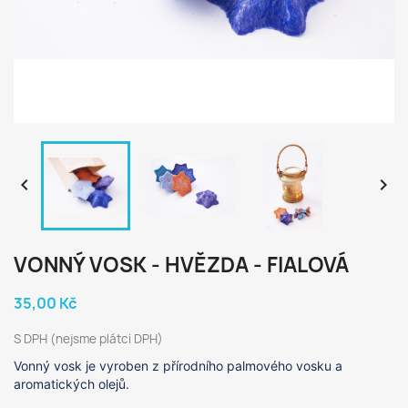


VONNÝ VOSK - HVĚZDA - FIALOVÁ
35,00 Kč
S DPH (nejsme plátci DPH)
Vonný vosk je vyroben z přírodního palmového vosku a
aromatických olejů.