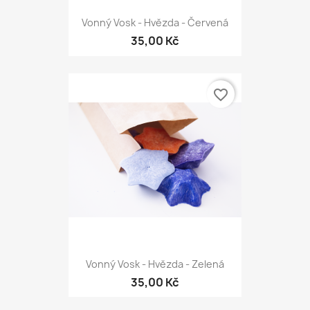
Vonný Vosk - Hvězda - Červená
35,00 Kč
favorite_border
Vonný Vosk - Hvězda - Zelená
35,00 Kč