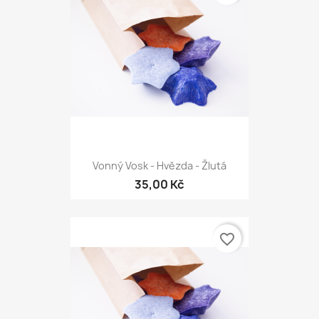
Vonný Vosk - Hvězda - Žlutá
35,00 Kč
favorite_border