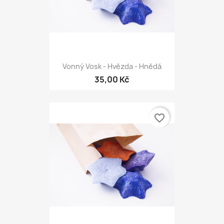
Vonný Vosk - Hvězda - Hnědá
35,00 Kč
favorite_border