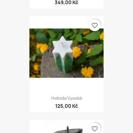
349,00 Kč
favorite_border
Hvězda Vysoká
125,00 Kč
favorite_border