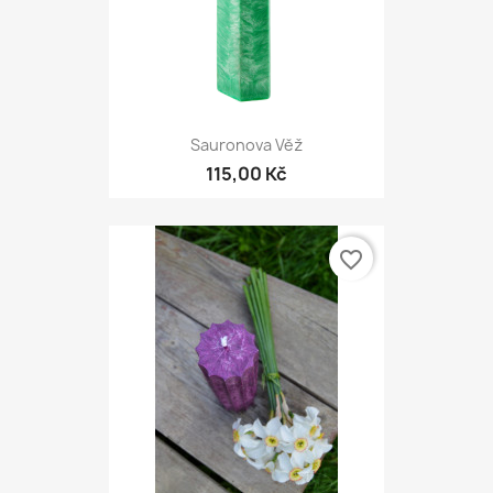
Sauronova Věž
115,00 Kč
favorite_border