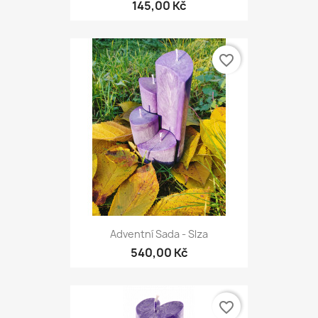
145,00 Kč
favorite_border
Adventní Sada - Slza
540,00 Kč
favorite_border