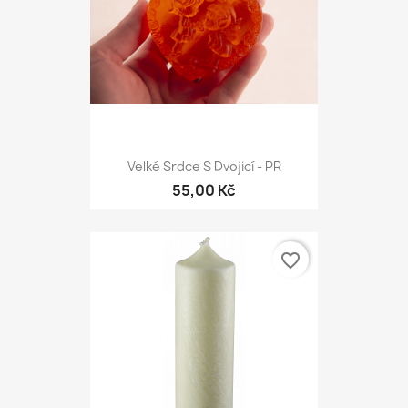
Velké Srdce S Dvojicí - PR
55,00 Kč
favorite_border