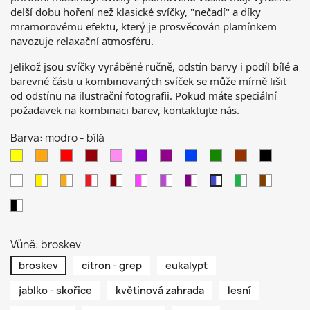
delší dobu hoření než klasické svíčky, "nečadí" a díky
mramorovému efektu, který je prosvěcován plamínkem
navozuje relaxační atmosféru.
Jelikož jsou svíčky vyráběné ručně, odstín barvy i podíl bílé a
barevné části u kombinovaných svíček se může mírně lišit
od odstínu na ilustrační fotografii. Pokud máte speciální
požadavek
na
kombinaci
barev,
kontaktujte nás.
Barva: modro - bílá
žlutá
oranžová
červená
bordo
růžová
fialová
purpurová
modrá
zelená
hnědá
černá
bílá
žluto
oranžovo
červeno
Bordovo
růžovo
fialovo
purpurovo
zeleno
hnědo
modro
-
-
-
-
-
-
-
-
-
-
černo
bílá
bílá
bílá
bílá
bílá
bílá
bílá
bílá
bílá
bílá
-
bílá
Vůně: broskev
broskev
citron - grep
eukalypt
jablko - skořice
květinová zahrada
lesní