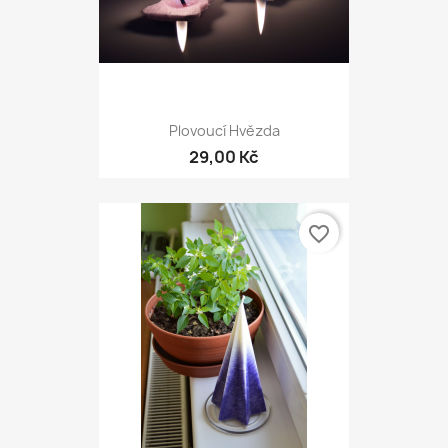
Plovoucí Hvězda
29,00 Kč
favorite_border