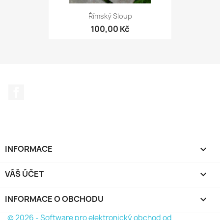
Římský Sloup
100,00 Kč
Facebook
INFORMACE

VÁŠ ÚČET

INFORMACE O OBCHODU
keyboard_arrow_down
© 2026 - Software pro elektronický obchod od