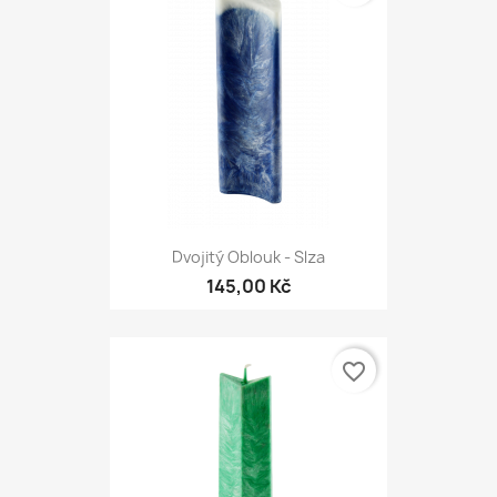
Dvojitý Oblouk - Slza
145,00 Kč
favorite_border