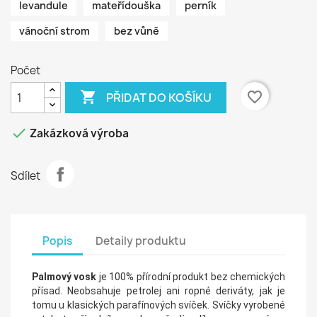
levandule
mateřídouška
perník
vánoční strom
bez vůně
Počet

favorite_border
PŘIDAT DO KOŠÍKU

Zakázková výroba
Sdílet
Popis
Detaily produktu
Palmový vosk
je 100% přírodní produkt bez chemických
přísad. Neobsahuje petrolej ani ropné deriváty, jak je
tomu u klasických parafínových svíček. Svíčky vyrobené