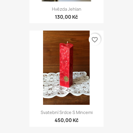
Hvězda Jehlan
130,00 Kč
favorite_border
Svatební Srdce S Mincemi
450,00 Kč