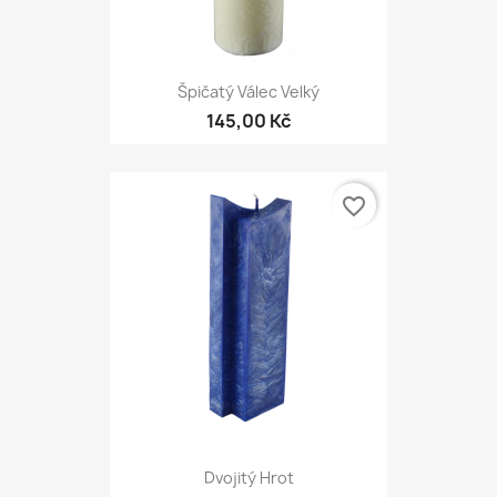
Špičatý Válec Velký
145,00 Kč
favorite_border
Dvojitý Hrot