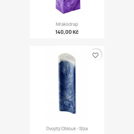
Mrakodrap
140,00 Kč
favorite_border
Dvojitý Oblouk - Slza