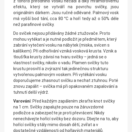
z tohoto přírodního vosku nečadí a díky mramorovému
efektu, který se vytváří na povrchu svíčky, jsou
originálním dárkem. Jsou ručně odlévané. Palmový vosk
má vyšší bod tání, cca 80 °C a hoří tedy až o 50% déle
než parafinové svíčky.
Do svíček nejsou přidávány žádné ztužovače. Proto
mohou vytékat a je nutné podložit je předmětem, který
zabrání vytečení vosku na nábytek (miska, svícen s
kalíškem). Při odhořívání vzniká vosková krusta. Vznik a
tloušťka krusty závisí na tvaru svíčky – jedná se o
vlastnost svíčky, nikoliv o vadu. Plamen svíčky tuto
krustu prosvítí a zvýrazní tak jedinečnou strukturu
vytvořenou palmovým voskem. Při vytékání vosku
doporučujeme zhasnout svíčku a nechat ztuhnou. Poté
znovu zapálit – svíčka má při opakovaném zapalování a
tuhnutí delší výdrž.
Varování
: Před každým zapálením zkraťte knot svíčky
na 1 cm. Svíčky zapalujte pouze na žáruvzdorné
podložce a zabezpečte je proti převrácení. Nikdy
nenechávejte hořící svíčky bez dozoru. Dbejte na to, aby
hořící svíčky stály mimo dosah dětí, zvířat a v
dostatečné vzdálenosti od hořlavých materiálů.