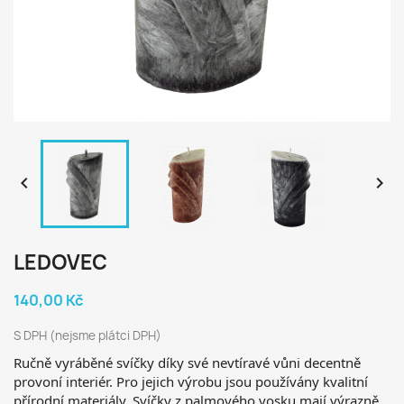


LEDOVEC
140,00 Kč
S DPH (nejsme plátci DPH)
Ručně vyráběné svíčky díky své nevtíravé vůni decentně
provoní interiér. Pro jejich výrobu jsou používány kvalitní
přírodní materiály.
Svíčky z palmového vosku mají výrazně