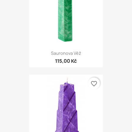
Sauronova Věž
115,00 Kč
favorite_border