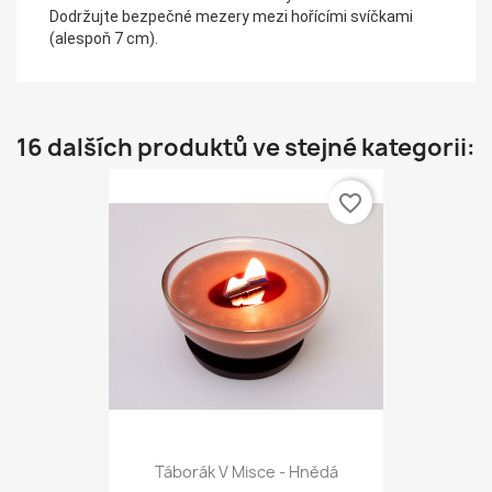
Dodržujte bezpečné mezery mezi hořícími svíčkami
(alespoň 7 cm).
16 dalších produktů ve stejné kategorii:
favorite_border
Táborák V Misce - Hnědá