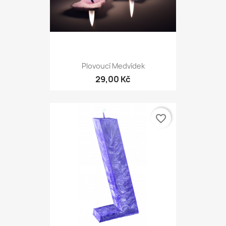
Plovoucí Medvídek
29,00 Kč
favorite_border