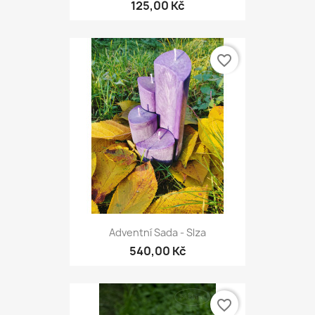
125,00 Kč
favorite_border
Adventní Sada - Slza
540,00 Kč
favorite_border