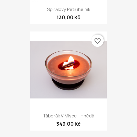
Spirálový Pětiúhelník
130,00 Kč
favorite_border
Táborák V Misce - Hnědá
349,00 Kč