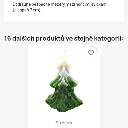
Dodržujte bezpečné mezery mezi hořícími svíčkami
(alespoň 7 cm).
16 dalších produktů ve stejné kategorii:
favorite_border
Stromek