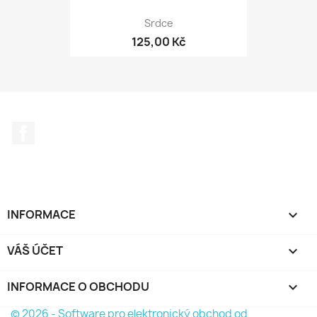
Srdce
125,00 Kč
Facebook
INFORMACE

VÁŠ ÚČET

INFORMACE O OBCHODU
keyboard_arrow_down
© 2026 - Software pro elektronický obchod od