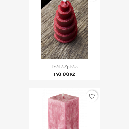
Točitá Spirála
140,00 Kč
favorite_border