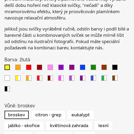
delší dobu hoření než klasické svíčky, "nečadí" a díky
mramorovému efektu, který je prosvěcován plamínkem
navozuje relaxační atmosféru.
Jelikož jsou svíčky vyráběné ručně, odstín barvy i podíl bílé a
barevné části u kombinovaných svíček se může mírně lišit
od odstínu na ilustrační fotografii. Pokud máte speciální
požadavek
na
kombinaci
barev,
kontaktujte nás.
Barva: žlutá
oranžová
červená
bordo
růžová
fialová
purpurová
modrá
zelená
hnědá
černá
žlutá
bílá
žluto
oranžovo
červeno
Bordovo
růžovo
fialovo
purpurovo
modro
zeleno
hnědo
-
-
-
-
-
-
-
-
-
-
černo
bílá
bílá
bílá
bílá
bílá
bílá
bílá
bílá
bílá
bílá
-
bílá
Vůně: broskev
broskev
citron - grep
eukalypt
jablko - skořice
květinová zahrada
lesní