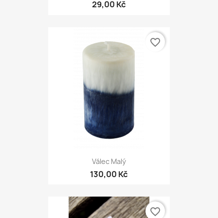
29,00 Kč
favorite_border
Válec Malý
130,00 Kč
favorite_border