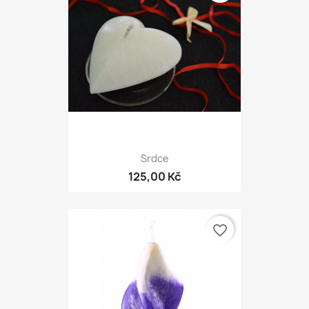
Srdce
125,00 Kč
favorite_border