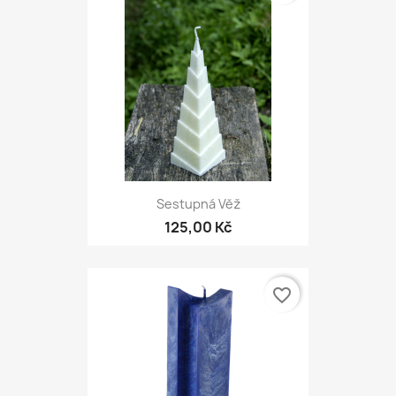
Sestupná Věž
125,00 Kč
favorite_border