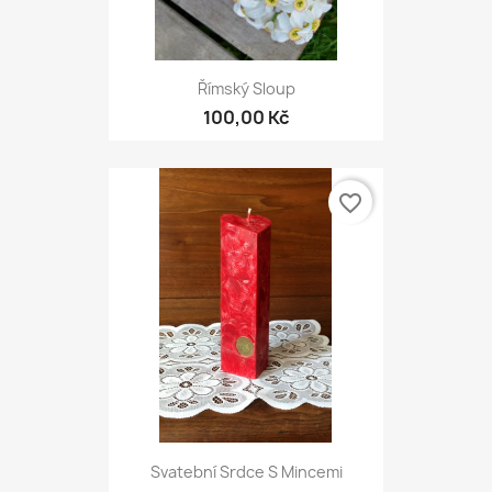
Římský Sloup
100,00 Kč
favorite_border
Svatební Srdce S Mincemi