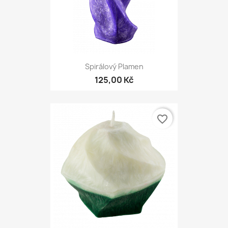
Spirálový Plamen
125,00 Kč
favorite_border