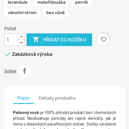
levandule
mateřídouška
perník
vánoční strom
bez vůně
Počet

favorite_border
PŘIDAT DO KOŠÍKU

Zakázková výroba
Sdílet
Popis
Detaily produktu
Palmový vosk
je 100% přírodní produkt bez chemických
přísad. Neobsahuje petrolej ani ropné deriváty, jak je
tomu u klasických parafínových svíček. Svíčky vyrobené