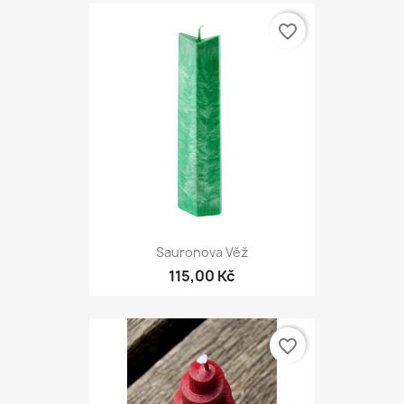
favorite_border
Sauronova Věž
115,00 Kč
favorite_border