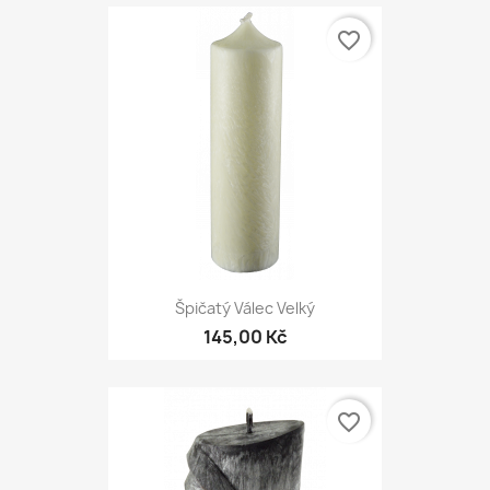
favorite_border
Špičatý Válec Velký
145,00 Kč
favorite_border