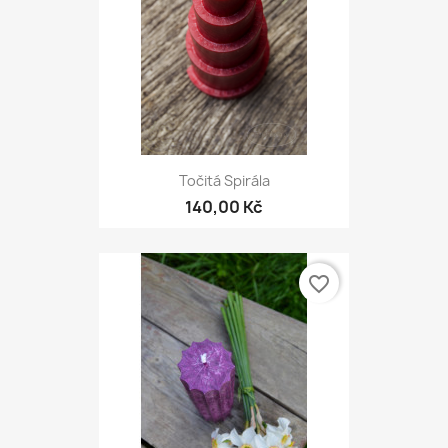
Točitá Spirála
140,00 Kč
favorite_border