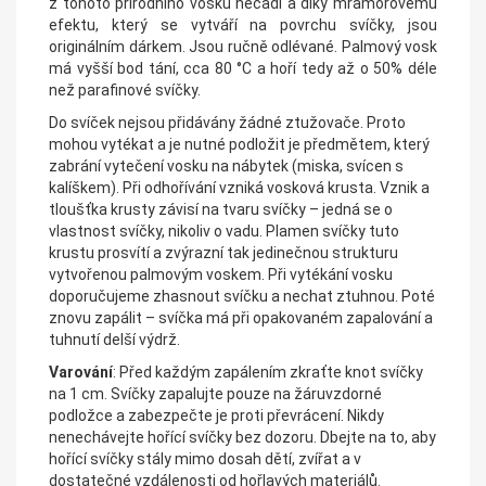
z tohoto přírodního vosku nečadí a díky mramorovému
efektu, který se vytváří na povrchu svíčky, jsou
originálním dárkem. Jsou ručně odlévané. Palmový vosk
má vyšší bod tání, cca 80 °C a hoří tedy až o 50% déle
než parafinové svíčky.
Do svíček nejsou přidávány žádné ztužovače. Proto
mohou vytékat a je nutné podložit je předmětem, který
zabrání vytečení vosku na nábytek (miska, svícen s
kalíškem). Při odhořívání vzniká vosková krusta. Vznik a
tloušťka krusty závisí na tvaru svíčky – jedná se o
vlastnost svíčky, nikoliv o vadu. Plamen svíčky tuto
krustu prosvítí a zvýrazní tak jedinečnou strukturu
vytvořenou palmovým voskem. Při vytékání vosku
doporučujeme zhasnout svíčku a nechat ztuhnou. Poté
znovu zapálit – svíčka má při opakovaném zapalování a
tuhnutí delší výdrž.
Varování
: Před každým zapálením zkraťte knot svíčky
na 1 cm. Svíčky zapalujte pouze na žáruvzdorné
podložce a zabezpečte je proti převrácení. Nikdy
nenechávejte hořící svíčky bez dozoru. Dbejte na to, aby
hořící svíčky stály mimo dosah dětí, zvířat a v
dostatečné vzdálenosti od hořlavých materiálů.