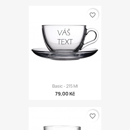
favorite_border
Basic - 215 Ml
79,00 Kč
favorite_border