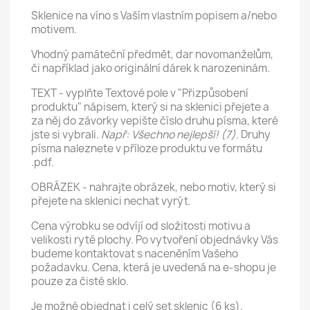
Sklenice na víno s Vaším vlastním popisem a/nebo
motivem.
Vhodný památeční předmět, dar novomanželům,
či například jako originální dárek k narozeninám.
TEXT - vyplňte Textové pole v "Přizpůsobení
produktu" nápisem, který si na sklenici přejete a
za něj do závorky vepište číslo druhu písma, které
jste si vybrali.
Např: Všechno nejlepší! (7).
Druhy
písma naleznete v příloze produktu ve formátu
.pdf.
OBRÁZEK - nahrajte obrázek, nebo motiv, který si
přejete na sklenici nechat vyrýt.
Cena výrobku se odvíjí od složitosti motivu a
velikosti ryté plochy. Po vytvoření objednávky Vás
budeme kontaktovat s naceněním Vašeho
požadavku. Cena, která je uvedená na e-shopu je
pouze za čisté sklo.
Je možné objednat i celý set sklenic (6 ks).