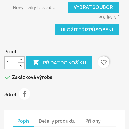
VYBRAT SOUBOR
Nevybrali jste soubor
.png .jpg .gif
ULOŽIT PŘIZPŮSOBENÍ
Počet

favorite_border
PŘIDAT DO KOŠÍKU

Zakázková výroba
Sdílet
Popis
Detaily produktu
Přílohy