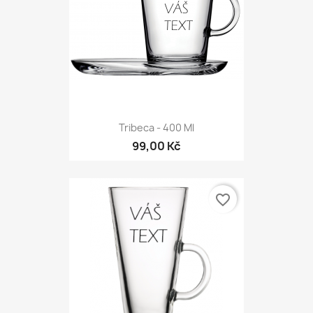
Tribeca - 400 Ml
99,00 Kč
favorite_border