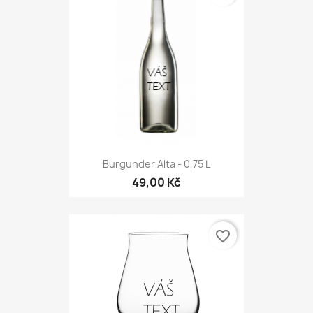
Burgunder Alta - 0,75 L
49,00 Kč
favorite_border