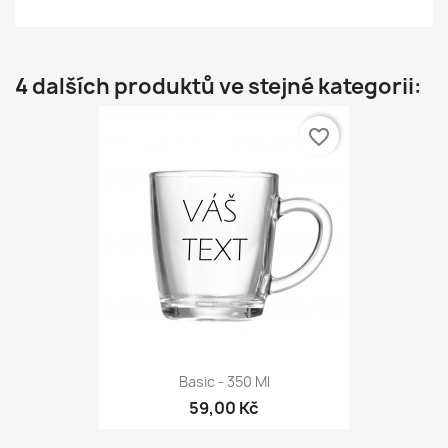
4 dalších produktů ve stejné kategorii:
favorite_border
Basic - 350 Ml
59,00 Kč