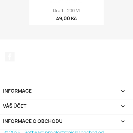
Draft - 200 Ml
49,00 Kč
Facebook
INFORMACE

VÁŠ ÚČET

INFORMACE O OBCHODU
keyboard_arrow_down
© 2026 - Software pro elektronický obchod od