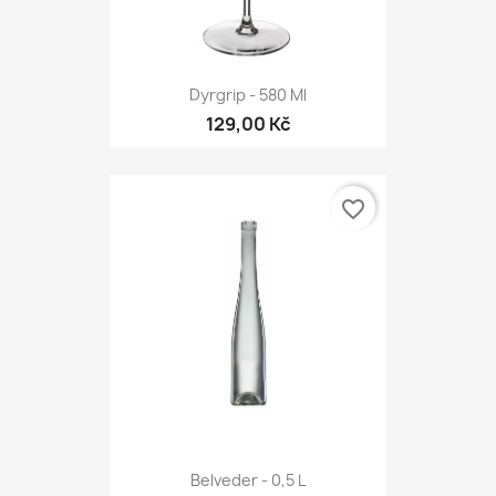
Dyrgrip - 580 Ml
129,00 Kč
favorite_border
Belveder - 0,5 L