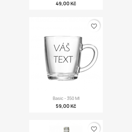
49,00 Kč
favorite_border
Basic - 350 Ml
59,00 Kč
favorite_border