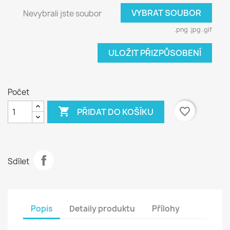
VYBRAT SOUBOR
Nevybrali jste soubor
.png .jpg .gif
ULOŽIT PŘIZPŮSOBENÍ
Počet

favorite_border
PŘIDAT DO KOŠÍKU
Sdílet
Popis
Detaily produktu
Přílohy