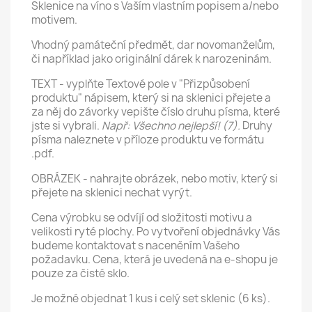
Sklenice na víno s Vaším vlastním popisem a/nebo
motivem.
Vhodný památeční předmět, dar novomanželům,
či například jako originální dárek k narozeninám.
TEXT - vyplňte Textové pole v "Přizpůsobení
produktu" nápisem, který si na sklenici přejete a
za něj do závorky vepište číslo druhu písma, které
jste si vybrali.
Např: Všechno nejlepší! (7).
Druhy
písma naleznete v příloze produktu ve formátu
.pdf.
OBRÁZEK - nahrajte obrázek, nebo motiv, který si
přejete na sklenici nechat vyrýt.
Cena výrobku se odvíjí od složitosti motivu a
velikosti ryté plochy. Po vytvoření objednávky Vás
budeme kontaktovat s naceněním Vašeho
požadavku. Cena, která je uvedená na e-shopu je
pouze za čisté sklo.
Je možné objednat 1 kus i celý set sklenic (6 ks).