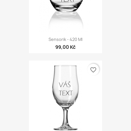
Sensorik - 420 Ml
99,00 Kč
favorite_border